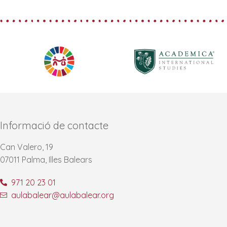
Informació de contacte
Can Valero, 19
07011 Palma, Illes Balears
971 20 23 01
aulabalear@aulabalear.org