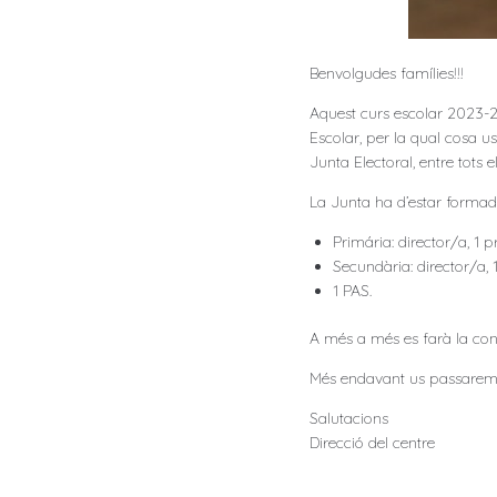
Benvolgudes famílies!!!
Aquest curs escolar 2023-2
Escolar, per la qual cosa 
Junta Electoral, entre tots 
La Junta ha d’estar formada
Primária: director/a, 1 
Secundària: director/a, 
1 PAS.
A més a més es farà la conv
Més endavant us passarem el
Salutacions
Direcció del centre