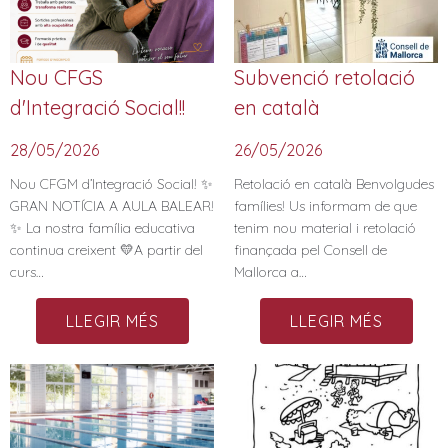
Nou CFGS
Subvenció retolació
d'Integració Social!!
en català
28/05/2026
26/05/2026
Nou CFGM d’Integració Social! ✨
Retolació en català Benvolgudes
GRAN NOTÍCIA A AULA BALEAR!
famílies! Us informam de que
✨ La nostra família educativa
tenim nou material i retolació
continua creixent 💛A partir del
finançada pel Consell de
curs…
Mallorca a…
LLEGIR MÉS
LLEGIR MÉS