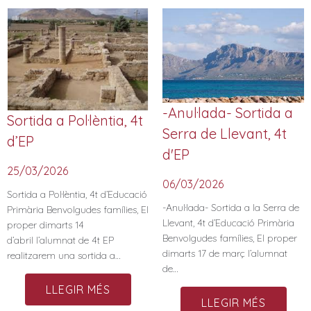
-Anul·lada- Sortida a
Sortida a Pol·lèntia, 4t
Serra de Llevant, 4t
d’EP
d'EP
25/03/2026
06/03/2026
Sortida a Pol·lèntia, 4t d’Educació
-Anul·lada- Sortida a la Serra de
Primària Benvolgudes famílies, El
Llevant, 4t d’Educació Primària
proper dimarts 14
Benvolgudes famílies, El proper
d’abril l’alumnat de 4t EP
dimarts 17 de març l’alumnat
realitzarem una sortida a…
de…
LLEGIR MÉS
LLEGIR MÉS