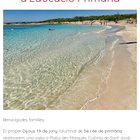
Benvolgudes famílies,
El proper
Dijous 19 de juny
l’alumnat de
5è i 6è de primària
realitzarem una visita a Platja des Marquès, Colònia de Sant Jordi.