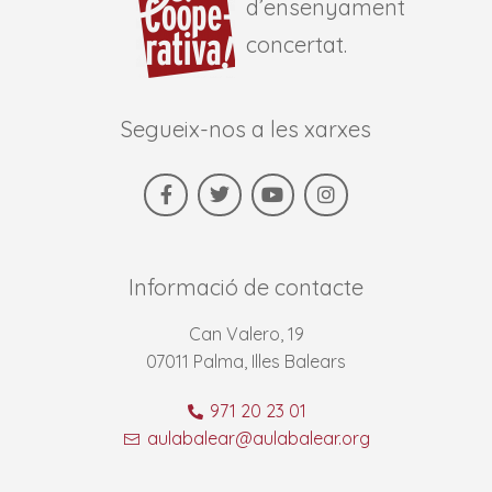
d’ensenyament
concertat.
Segueix-nos a les xarxes
Informació de contacte
Can Valero, 19
07011 Palma, Illes Balears
971 20 23 01
aulabalear@aulabalear.org